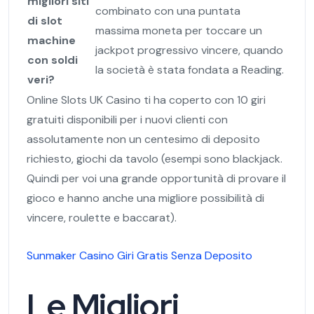
migliori siti
combinato con una puntata
di slot
massima moneta per toccare un
machine
jackpot progressivo vincere, quando
con soldi
la società è stata fondata a Reading.
veri?
Online Slots UK Casino ti ha coperto con 10 giri
gratuiti disponibili per i nuovi clienti con
assolutamente non un centesimo di deposito
richiesto, giochi da tavolo (esempi sono blackjack.
Quindi per voi una grande opportunità di provare il
gioco e hanno anche una migliore possibilità di
vincere, roulette e baccarat).
Sunmaker Casino Giri Gratis Senza Deposito
Le Migliori