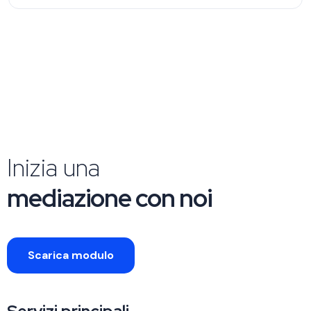
Inizia una
mediazione con noi
Scarica modulo