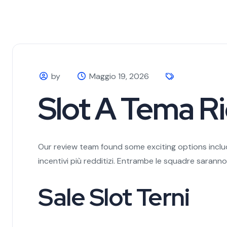
by
Maggio 19, 2026
Slot A Tema R
Our review team found some exciting options includ
incentivi più redditizi. Entrambe le squadre saranno 
Sale Slot Terni