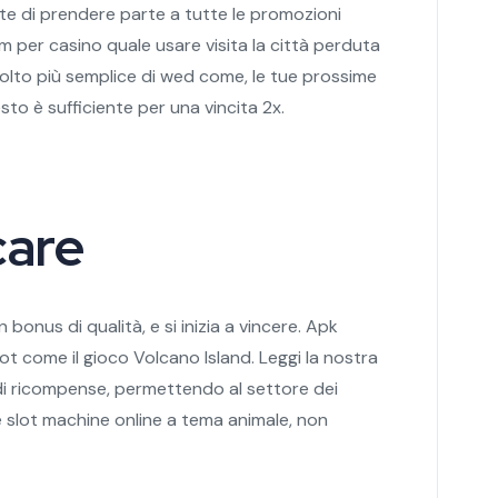
nte di prendere parte a tutte le promozioni
 per casino quale usare visita la città perduta
molto più semplice di wed come, le tue prossime
sto è sufficiente per una vincita 2x.
care
nus di qualità, e si inizia a vincere. Apk
lot come il gioco Volcano Island. Leggi la nostra
andi ricompense, permettendo al settore dei
e slot machine online a tema animale, non