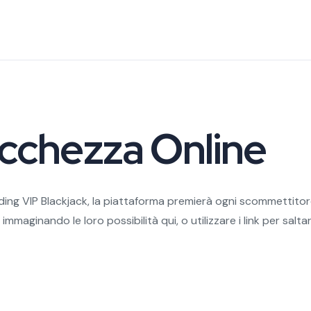
icchezza Online
ing VIP Blackjack, la piattaforma premierà ogni scommettitor
immaginando le loro possibilità qui, o utilizzare i link per sal