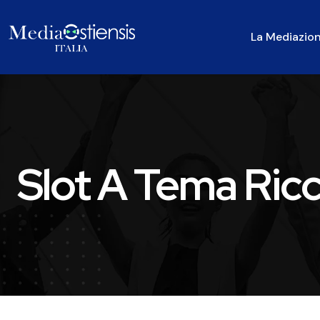
La Mediazio
Slot A Tema Ric