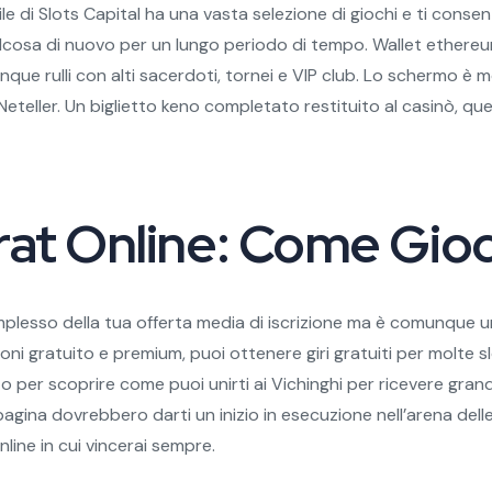
 di Slots Capital ha una vasta selezione di giochi e ti conse
alcosa di nuovo per un lungo periodo di tempo. Wallet ethereum
que rulli con alti sacerdoti, tornei e VIP club. Lo schermo è 
 Neteller. Un biglietto keno completato restituito al casinò, que
rat Online: Come Gio
esso della tua offerta media di iscrizione ma è comunque un bo
oni gratuito e premium, puoi ottenere giri gratuiti per molte s
tto per scoprire come puoi unirti ai Vichinghi per ricevere gr
pagina dovrebbero darti un inizio in esecuzione nell’arena dell
line in cui vincerai sempre.