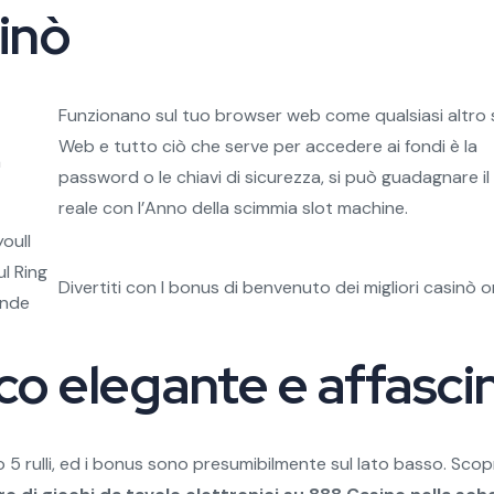
sinò
Funzionano sul tuo browser web come qualsiasi altro 
Web e tutto ciò che serve per accedere ai fondi è la
a
password o le chiavi di sicurezza, si può guadagnare i
reale con l’Anno della scimmia slot machine.
youll
l Ring
Divertiti con I bonus di benvenuto dei migliori casinò on
ande
oco elegante e affasc
 5 rulli, ed i bonus sono presumibilmente sul lato basso. Scop