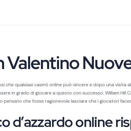
n Valentino Nuove
i che qualsiasi casinò online può vincere e dopo una visita al
sere in grado di giocare a questo con successo. William Hill C
ho pensato che fosse ragionevole lasciare che i giocatori fac
co d’azzardo online ri