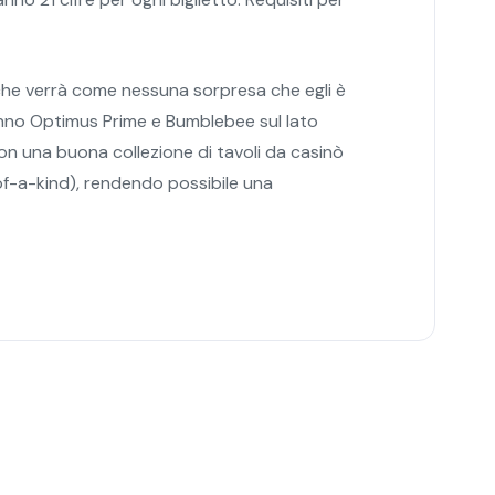
o che verrà come nessuna sorpresa che egli è
 hanno Optimus Prime e Bumblebee sul lato
n una buona collezione di tavoli da casinò
i-of-a-kind), rendendo possibile una