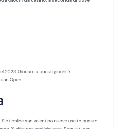
heda Giochi da casinò, a seconda di dove
nel 2023. Giocare a questi giochi è
alian Open.
a
. Slot online san valentino nuove uscite questo
anno 21 cifre per ogni biglietto. Requisiti per