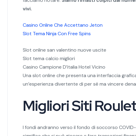
facciamo notare.
Siamo rimasti colpiti dal nume
vivi.
Casino Online Che Accettano Jeton
Slot Tema Ninja Con Free Spins
Slot online san valentino nuove uscite
Slot tema calcio migliori
Casino Campione D’italia Hotel Vicino
Una slot online che presenta una interfaccia grafica
un’esperienza divertente di per sé ma vincere denaro
Migliori Siti Roul
I fondi andranno verso il fondo di soccorso COVID-1
significa che si può giocare e fare transazioni finanzi