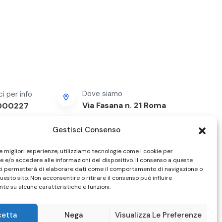
Dove siamo
i per info
Via Fasana n. 21 Roma
000227
Gestisci Consenso
stiensisitalia@gmail.com
le migliori esperienze, utilizziamo tecnologie come i cookie per
 e/o accedere alle informazioni del dispositivo. Il consenso a queste
ci permetterà di elaborare dati come il comportamento di navigazione o
questo sito. Non acconsentire o ritirare il consenso può influire
Privacy Policy
Cookie Policy
Blog
te su alcune caratteristiche e funzioni.
cetta
Nega
Visualizza Le Preferenze