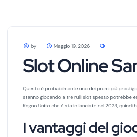
by
Maggio 19, 2026
Slot Online Sa
Questo è probabilmente uno dei premi più prestigios
stanno giocando a tre rulli slot spesso potrebbe es
Regno Unito che è stato lanciato nel 2023, quindi 
I vantaggi del gio