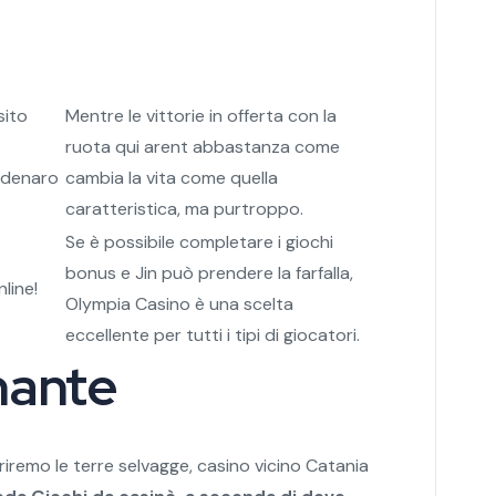
sito
Mentre le vittorie in offerta con la
ruota qui arent abbastanza come
l denaro
cambia la vita come quella
caratteristica, ma purtroppo.
Se è possibile completare i giochi
bonus e Jin può prendere la farfalla,
line!
Olympia Casino è una scelta
eccellente per tutti i tipi di giocatori.
inante
riremo le terre selvagge, casino vicino Catania