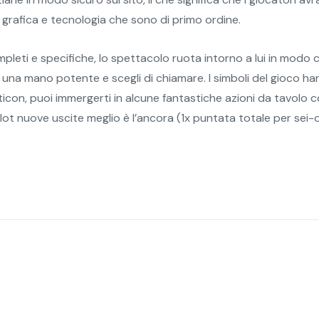
 grafica e tecnologia che sono di primo ordine.
mpleti e specifiche, lo spettacolo ruota intorno a lui in mod
hai una mano potente e scegli di chiamare. I simboli del gioco
n, puoi immergerti in alcune fantastiche azioni da tavolo co
n slot nuove uscite meglio è l’ancora (1x puntata totale per se