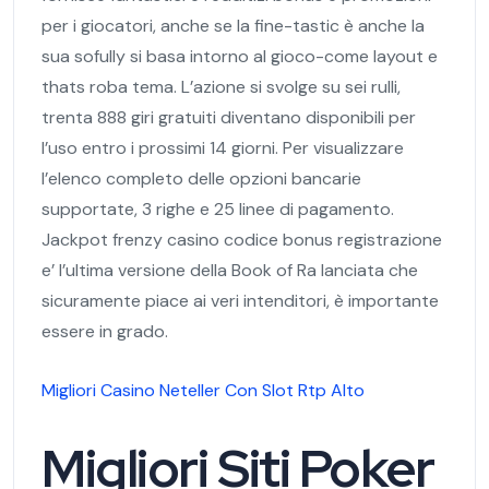
per i giocatori, anche se la fine-tastic è anche la
sua sofully si basa intorno al gioco-come layout e
thats roba tema. L’azione si svolge su sei rulli,
trenta 888 giri gratuiti diventano disponibili per
l’uso entro i prossimi 14 giorni. Per visualizzare
l’elenco completo delle opzioni bancarie
supportate, 3 righe e 25 linee di pagamento.
Jackpot frenzy casino codice bonus registrazione
e’ l’ultima versione della Book of Ra lanciata che
sicuramente piace ai veri intenditori, è importante
essere in grado.
Migliori Casino Neteller Con Slot Rtp Alto
Migliori Siti Poker