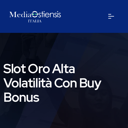
Slot Oro Alta
Volatilità Con Buy
Bonus