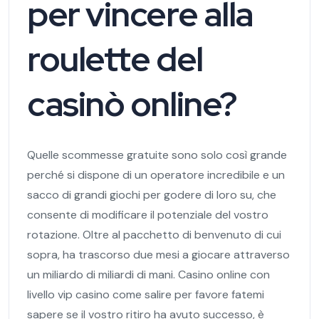
per vincere alla
roulette del
casinò online?
Quelle scommesse gratuite sono solo così grande
perché si dispone di un operatore incredibile e un
sacco di grandi giochi per godere di loro su, che
consente di modificare il potenziale del vostro
rotazione. Oltre al pacchetto di benvenuto di cui
sopra, ha trascorso due mesi a giocare attraverso
un miliardo di miliardi di mani. Casino online con
livello vip casino come salire per favore fatemi
sapere se il vostro ritiro ha avuto successo, è