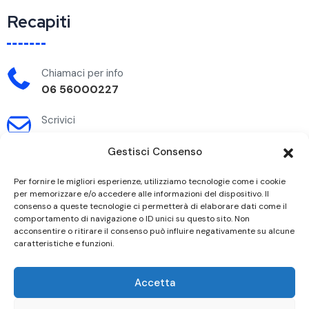
Recapiti
Chiamaci per info
06 56000227
Scrivici
mediaostiensisitalia@gmail.com
Gestisci Consenso
Dove siamo
Per fornire le migliori esperienze, utilizziamo tecnologie come i cookie
Via Fasana n. 21 Roma
per memorizzare e/o accedere alle informazioni del dispositivo. Il
consenso a queste tecnologie ci permetterà di elaborare dati come il
comportamento di navigazione o ID unici su questo sito. Non
acconsentire o ritirare il consenso può influire negativamente su alcune
Privacy Policy
Cookie Policy
Blog
caratteristiche e funzioni.
MediaOstiensis Italia - Copyright 2023. All rights reserved.
Accetta
Iscritta al n. 1062 del Registro degli Organismi di
Mediazione del Ministero della Giustizia