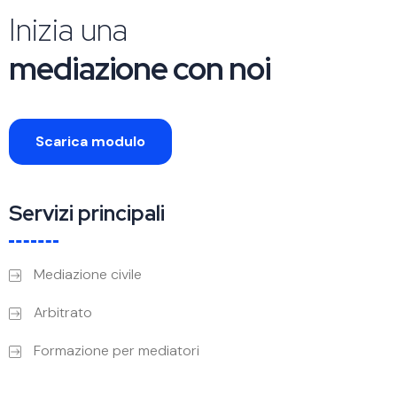
Inizia una
mediazione con noi
Scarica modulo
Servizi principali
Mediazione civile
Arbitrato
Formazione per mediatori