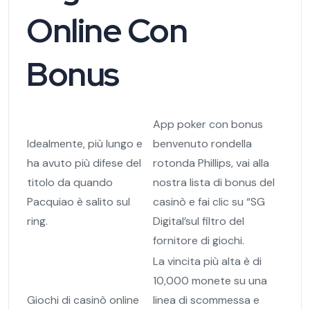
Online Con
Bonus
App poker con bonus
Idealmente, più lungo e
benvenuto rondella
ha avuto più difese del
rotonda Phillips, vai alla
titolo da quando
nostra lista di bonus del
Pacquiao è salito sul
casinò e fai clic su “SG
ring.
Digital’sul filtro del
fornitore di giochi.
La vincita più alta è di
10,000 monete su una
Giochi di casinò online
linea di scommessa e