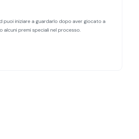
ad puoi iniziare a guardarlo dopo aver giocato a
o alcuni premi speciali nel processo.