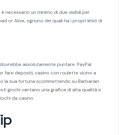
 è necessario un minimo di due visibili per
d or Alive, ognuno dei quali ha i propri limiti di
he si dovrebbe assolutamente puntare. PayPal
r fare depositi, casino con roulette vicino a
tto la sua fortuna scommettendo su Barbarian
ti giochi vantano una grafica di alta qualità e
iochi da casino.
ip