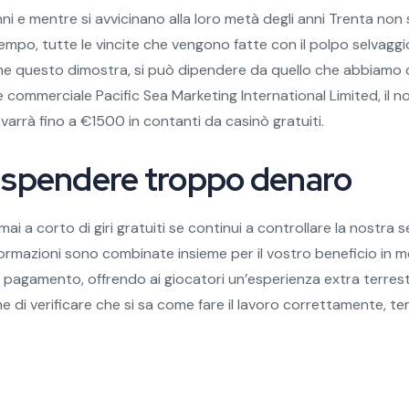
anni e mentre si avvicinano alla loro metà degli anni Trenta n
empo, tutte le vincite che vengono fatte con il polpo selvaggi
ome questo dimostra, si può dipendere da quello che abbiamo da
e commerciale Pacific Sea Marketing International Limited, il n
rrà fino a €1500 in contanti da casinò gratuiti.
za spendere troppo denaro
a corto di giri gratuiti se continui a controllare la nostra se
ormazioni sono combinate insieme per il vostro beneficio in mo
i pagamento, offrendo ai giocatori un’esperienza extra terres
e di verificare che si sa come fare il lavoro correttamente, temp