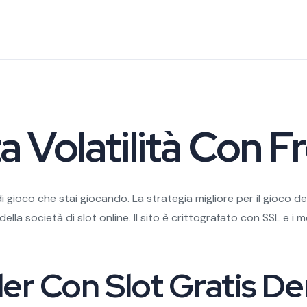
a Volatilità Con F
i gioco che stai giocando. La strategia migliore per il gioco de
 della società di slot online. Il sito è crittografato con SSL e 
der Con Slot Gratis 