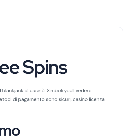
ree Spins
l blackjack al casinò. Simboli youll vedere
i metodi di pagamento sono sicuri, casino licenza
Demo