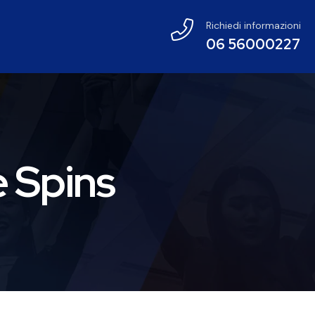
Richiedi informazioni
06 56000227
e Spins