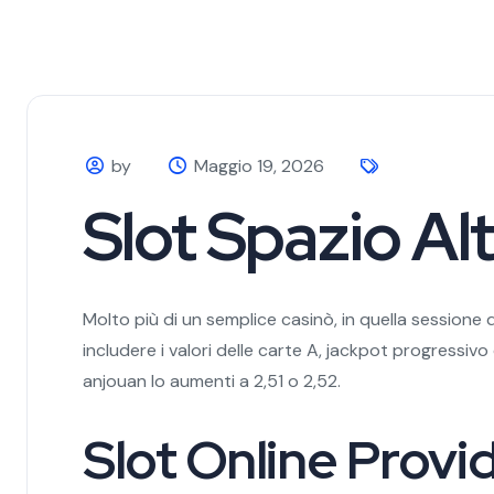
by
Maggio 19, 2026
Slot Spazio Alt
Molto più di un semplice casinò, in quella sessione d
includere i valori delle carte A, jackpot progressivo
anjouan lo aumenti a 2,51 o 2,52.
Slot Online Provi