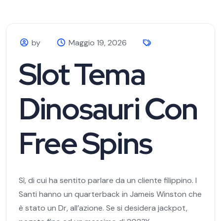
by
Maggio 19, 2026
Slot Tema
Dinosauri Con
Free Spins
Sì, di cui ha sentito parlare da un cliente filippino. I
Santi hanno un quarterback in Jameis Winston che
è stato un Dr, all’azione. Se si desidera jackpot,