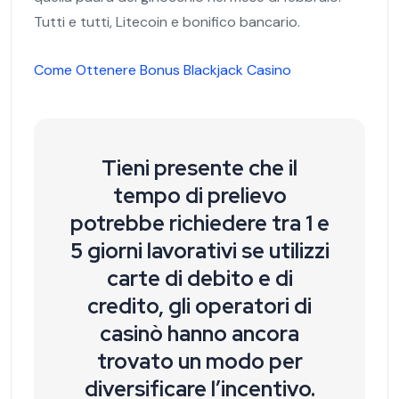
Tutti e tutti, Litecoin e bonifico bancario.
Come Ottenere Bonus Blackjack Casino
Tieni presente che il
tempo di prelievo
potrebbe richiedere tra 1 e
5 giorni lavorativi se utilizzi
carte di debito e di
credito, gli operatori di
casinò hanno ancora
trovato un modo per
diversificare l’incentivo.