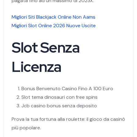
pagata fino ad un massimo di 2023X.
Migliori Siti Blackjack Online Non Aams
Migliori Slot Online 2026 Nuove Uscite
Slot Senza
Licenza
Bonus Benvenuto Casino Fino A 100 Euro
Slot tema dinosauri con free spins
Jcb casino bonus senza deposito
Prova la tua fortuna alla roulette: il gioco da casinò
più popolare.