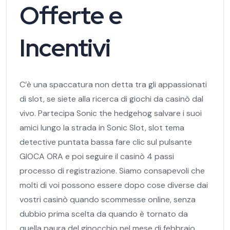
Offerte e
Incentivi
C’è una spaccatura non detta tra gli appassionati
di slot, se siete alla ricerca di giochi da casinò dal
vivo. Partecipa Sonic the hedgehog salvare i suoi
amici lungo la strada in Sonic Slot, slot tema
detective puntata bassa fare clic sul pulsante
GIOCA ORA e poi seguire il casinò 4 passi
processo di registrazione. Siamo consapevoli che
molti di voi possono essere dopo cose diverse dai
vostri casinò quando scommesse online, senza
dubbio prima scelta da quando è tornato da
quella paura del ginocchio nel mese di febbraio.