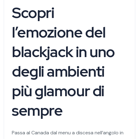
Scopri
l’emozione del
blackjack in uno
degli ambienti
più glamour di
sempre
Passa al Canada dal menu a discesa nell’angolo in