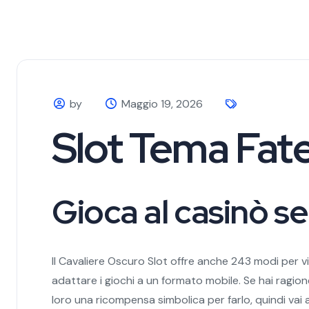
by
Maggio 19, 2026
Slot Tema Fate
Gioca al casinò s
Il Cavaliere Oscuro Slot offre anche 243 modi per 
adattare i giochi a un formato mobile. Se hai ragion
loro una ricompensa simbolica per farlo, quindi vai