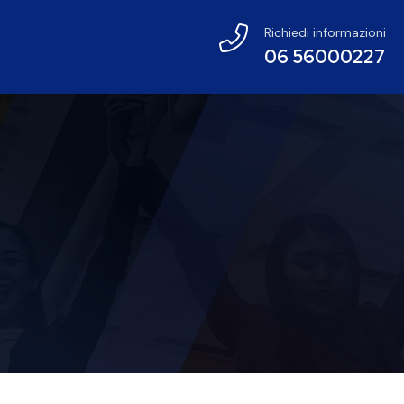
Richiedi informazioni
06 56000227