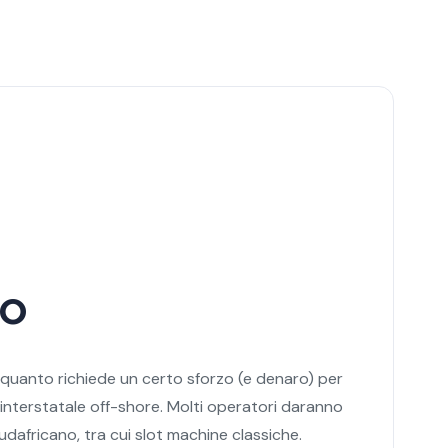
ro
 quanto richiede un certo sforzo (e denaro) per
ò interstatale off-shore. Molti operatori daranno
dafricano, tra cui slot machine classiche.