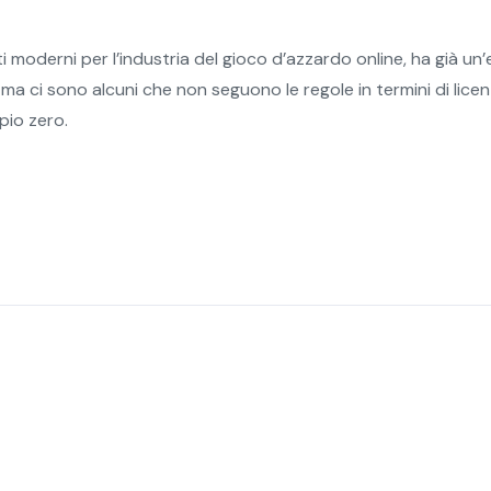
 moderni per l’industria del gioco d’azzardo online, ha già un’e
, ma ci sono alcuni che non seguono le regole in termini di lice
pio zero.