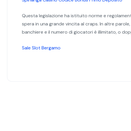
Questa legislazione ha istituito norme e regolamenti
spera in una grande vincita al craps. In altre parole
banchiere e il numero di giocatori è illimitato, o dop
Sale Slot Bergamo