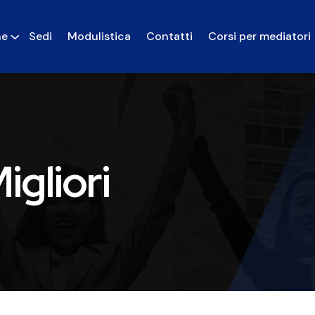
ne
Sedi
Modulistica
Contatti
Corsi per mediatori
igliori