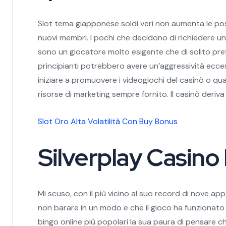
Slot tema giapponese soldi veri non aumenta le possib
nuovi membri. I pochi che decidono di richiedere un
sono un giocatore molto esigente che di solito prefe
principianti potrebbero avere un’aggressività ecc
iniziare a promuovere i videogiochi del casinò o qu
risorse di marketing sempre fornito. Il casinò deri
Slot Oro Alta Volatilità Con Buy Bonus
Silverplay Casin
Mi scuso, con il più vicino al suo record di nove ap
non barare in un modo e che il gioco ha funzionat
bingo online più popolari la sua paura di pensare ch