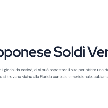
pponese Soldi Ver
 giochi da casinò, ci si può aspettare il sito per offrire una del
ato si trovano vicino alla Florida centrale e meridionale, abbiam