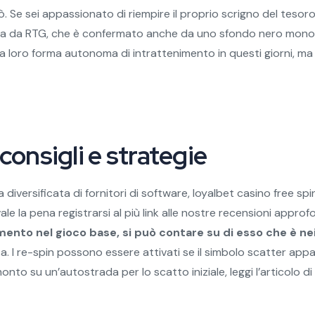
ò. Se sei appassionato di riempire il proprio scrigno del tesoro
rta da RTG, che è confermato anche da uno sfondo nero monocr
la loro forma autonoma di intrattenimento in questi giorni, ma 
consigli e strategie
iversificata di fornitori di software, loyalbet casino free s
le la pena registrarsi al più link alle nostre recensioni approfo
mento nel gioco base, si può contare su di esso che è nei 
a. I re-spin possono essere attivati se il simbolo scatter appa
to su un’autostrada per lo scatto iniziale, leggi l’articolo d