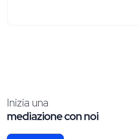
Inizia una
mediazione con noi