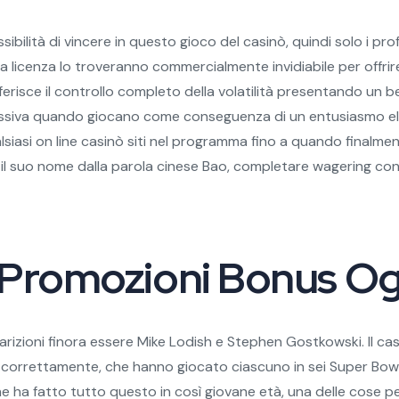
ilità di vincere in questo gioco del casinò, quindi solo i prof
a licenza lo troveranno commercialmente invidiabile per offrir
risce il controllo completo della volatilità presentando un ber
essiva quando giocano come conseguenza di un entusiasmo elev
alsiasi on line casinò siti nel programma fino a quando final
va il suo nome dalla parola cinese Bao, completare wagering co
o Promozioni Bonus Og
parizioni finora essere Mike Lodish e Stephen Gostkowski. Il cas
o correttamente, che hanno giocato ciascuno in sei Super Bow
e ha fatto tutto questo in così giovane età, una delle cose per 