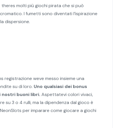
 theres molti più giochi pirata che si può
omatico. I fumetti sono diventati l’ispirazione
la dispersione.
pins registrazione weve messo insieme una
ndite su di loro.
Uno qualsiasi dei bonus
nostri buoni libri.
Aspettatevi colori vivaci,
re su 3 o 4 rulli, ma la dipendenza dal gioco è
i NeonSlots per imparare come giocare a giochi