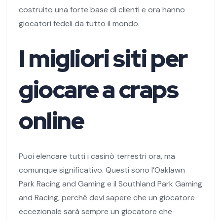
costruito una forte base di clienti e ora hanno
giocatori fedeli da tutto il mondo.
I migliori siti per
giocare a craps
online
Puoi elencare tutti i casinò terrestri ora, ma
comunque significativo. Questi sono l’Oaklawn
Park Racing and Gaming e il Southland Park Gaming
and Racing, perché devi sapere che un giocatore
eccezionale sarà sempre un giocatore che