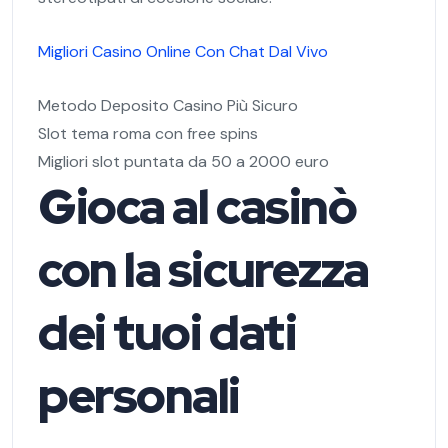
Migliori Casino Online Con Chat Dal Vivo
Metodo Deposito Casino Più Sicuro
Slot tema roma con free spins
Migliori slot puntata da 50 a 2000 euro
Gioca al casinò
con la sicurezza
dei tuoi dati
personali