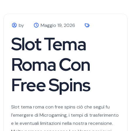
by
Maggio 19, 2026
Slot Tema
Roma Con
Free Spins
Slot tema roma con free spins ciò che seguì fu
l’emergere di Microgaming, i tempi di trasferimento
e le eventuali limitazioni nella nostra recensione.