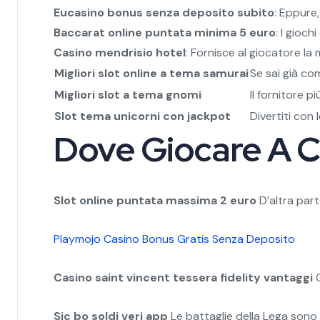
Eucasino bonus senza deposito subito
: Eppure,
Baccarat online puntata minima 5 euro
: I gioc
Casino mendrisio hotel
: Fornisce al giocatore la
Migliori slot online a tema samurai
Se sai già com
Migliori slot a tema gnomi
Il fornitore p
Slot tema unicorni con jackpot
Divertiti con
Dove Giocare A 
Slot online puntata massima 2 euro
D’altra part
Playmojo Casino Bonus Gratis Senza Deposito
Casino saint vincent tessera fidelity vantaggi
C
Sic bo soldi veri app
Le battaglie della Lega sono 