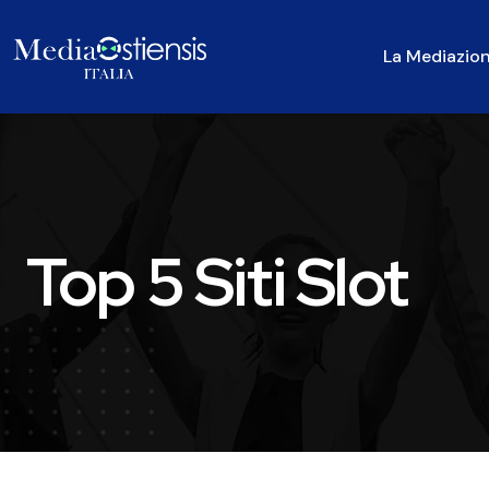
La Mediazio
Top 5 Siti Slot