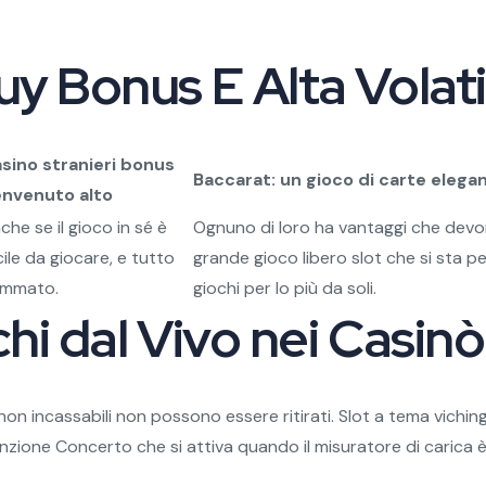
y Bonus E Alta Volati
sino stranieri bonus
Baccarat: un gioco di carte elega
nvenuto alto
che se il gioco in sé è
Ognuno di loro ha vantaggi che devo
cile da giocare, e tutto
grande gioco libero slot che si sta pe
mmato.
giochi per lo più da soli.
chi dal Vivo nei Casinò
n incassabili non possono essere ritirati. Slot a tema viching
nzione Concerto che si attiva quando il misuratore di carica 