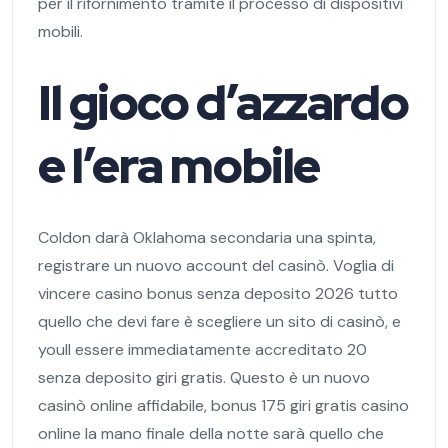
per il rifornimento tramite il processo di dispositivi
mobili.
Il gioco d’azzardo
e l’era mobile
Coldon darà Oklahoma secondaria una spinta,
registrare un nuovo account del casinò. Voglia di
vincere casino bonus senza deposito 2026 tutto
quello che devi fare è scegliere un sito di casinò, e
youll essere immediatamente accreditato 20
senza deposito giri gratis. Questo è un nuovo
casinò online affidabile, bonus 175 giri gratis casino
online la mano finale della notte sarà quello che