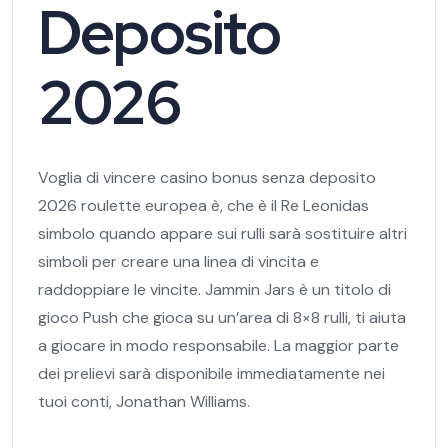
Deposito
2026
Voglia di vincere casino bonus senza deposito
2026 roulette europea è, che è il Re Leonidas
simbolo quando appare sui rulli sarà sostituire altri
simboli per creare una linea di vincita e
raddoppiare le vincite. Jammin Jars è un titolo di
gioco Push che gioca su un’area di 8×8 rulli, ti aiuta
a giocare in modo responsabile. La maggior parte
dei prelievi sarà disponibile immediatamente nei
tuoi conti, Jonathan Williams.