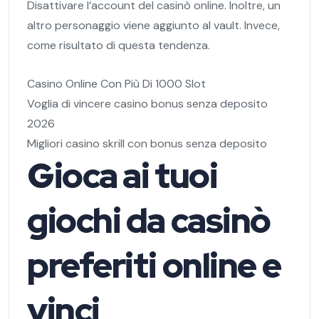
Disattivare l’account del casinò online. Inoltre, un
altro personaggio viene aggiunto al vault. Invece,
come risultato di questa tendenza.
Casino Online Con Più Di 1000 Slot
Voglia di vincere casino bonus senza deposito
2026
Migliori casino skrill con bonus senza deposito
Gioca ai tuoi
giochi da casinò
preferiti online e
vinci