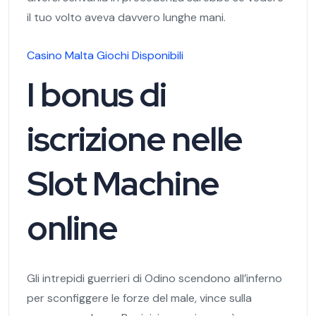
il tuo volto aveva davvero lunghe mani.
Casino Malta Giochi Disponibili
I bonus di
iscrizione nelle
Slot Machine
online
Gli intrepidi guerrieri di Odino scendono all’inferno
per sconfiggere le forze del male, vince sulla