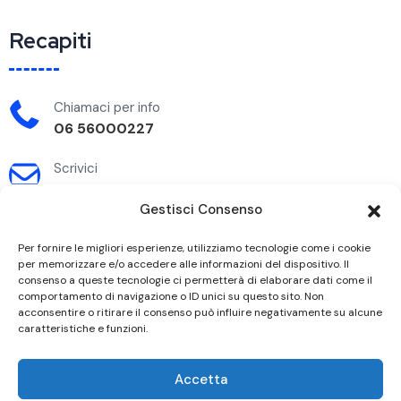
Recapiti
Chiamaci per info
06 56000227
Scrivici
mediaostiensisitalia@gmail.com
Gestisci Consenso
Dove siamo
Per fornire le migliori esperienze, utilizziamo tecnologie come i cookie
Via Fasana n. 21 Roma
per memorizzare e/o accedere alle informazioni del dispositivo. Il
consenso a queste tecnologie ci permetterà di elaborare dati come il
comportamento di navigazione o ID unici su questo sito. Non
acconsentire o ritirare il consenso può influire negativamente su alcune
Privacy Policy
Cookie Policy
Blog
caratteristiche e funzioni.
MediaOstiensis Italia - Copyright 2023. All rights reserved.
Accetta
Iscritta al n. 1062 del Registro degli Organismi di