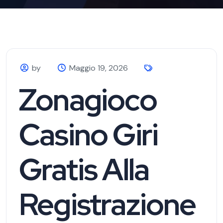
by
Maggio 19, 2026
Zonagioco
Casino Giri
Gratis Alla
Registrazione