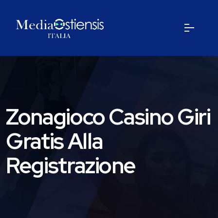
Zonagioco Casino Giri
Gratis Alla
Registrazione