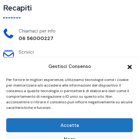
Recapiti
Chiamaci per info
06 56000227
Scrivici
mediaostiensisitalia@gmail.com
Gestisci Consenso
Dove siamo
Per fornire le migliori esperienze, utilizziamo tecnologie come i cookie
Via Fasana n. 21 Roma
per memorizzare e/o accedere alle informazioni del dispositivo. Il
consenso a queste tecnologie ci permetterà di elaborare dati come il
comportamento di navigazione o ID unici su questo sito. Non
acconsentire o ritirare il consenso può influire negativamente su alcune
Privacy Policy
Cookie Policy
Blog
caratteristiche e funzioni.
MediaOstiensis Italia - Copyright 2023. All rights reserved.
Accetta
Iscritta al n. 1062 del Registro degli Organismi di
Mediazione del Ministero della Giustizia